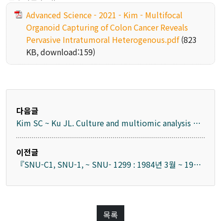
Advanced Science - 2021 - Kim - Multifocal
Organoid Capturing of Colon Cancer Reveals
Pervasive Intratumoral Heterogenous.pdf
(823
KB, download:159)
다음글
Kim SC ~ Ku JL. Culture and multiomic analysis of
lung cancer patient-derived pleural effusions
revealed distinct druggable molecular types. Sci
이전글
Rep. 2022;12:6345.
『SNU-C1, SNU-1, ~ SNU- 1299 : 1984년 3월 ~ 1994
년 7월, 109종류 SNU 세포주의 분자생물학적 특성 보고
』, Ku JL, Park JG : Biology of SNU cell lines,
Cancer Res Treat, 2005;37:1-19.
목록