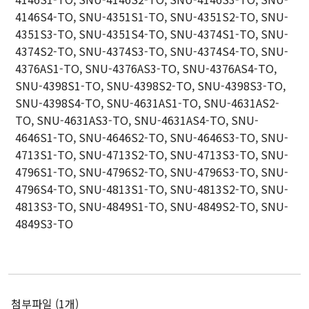
4146S4-TO, SNU-4351S1-TO, SNU-4351S2-TO, SNU-
SNU 세포주 국제 도서
4351S3-TO, SNU-4351S4-TO, SNU-4374S1-TO, SNU-
학술비 지원 논문
4374S2-TO, SNU-4374S3-TO, SNU-4374S4-TO, SNU-
4376AS1-TO, SNU-4376AS3-TO, SNU-4376AS4-TO,
세포주 연구 워크샵
SNU-4398S1-TO, SNU-4398S2-TO, SNU-4398S3-TO,
관련사이트
SNU-4398S4-TO, SNU-4631AS1-TO, SNU-4631AS2-
TO, SNU-4631AS3-TO, SNU-4631AS4-TO, SNU-
4646S1-TO, SNU-4646S2-TO, SNU-4646S3-TO, SNU-
기부안내
4713S1-TO, SNU-4713S2-TO, SNU-4713S3-TO, SNU-
4796S1-TO, SNU-4796S2-TO, SNU-4796S3-TO, SNU-
4796S4-TO, SNU-4813S1-TO, SNU-4813S2-TO, SNU-
기부신청
4813S3-TO, SNU-4849S1-TO, SNU-4849S2-TO, SNU-
기부금 사용내역
4849S3-TO
첨부파일 (1개)