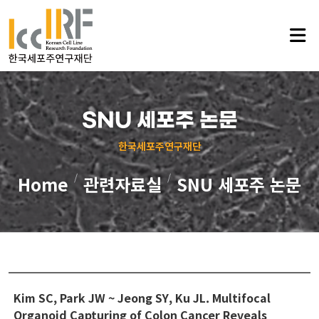
사이트 맵
SNU 세포주 논문
재단소개
한국세포주연구재단
Home
관련자료실
SNU 세포주 논문
이사장 인사말
재단소개
재단연혁
임원 및 이사진
정관
Kim SC, Park JW ~ Jeong SY, Ku JL. Multifocal
Organoid Capturing of Colon Cancer Reveals
찾아오시는 길